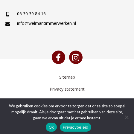
06 30 39 84 16
info@welmantimmerwerken.nl
Sitemap
Privacy statement
Algemene voorwaarden
Timmer- en bouwbedrijf Welman - 2026
We gebruiken cookies om ervoor te zorgen dat onze site zo soepel
mogelijk draait. Als je doorgaat met het gebruiken van deze site,
gaan we ervan uit dat je ermee instemt.
Ok
Privacybeleid
Bellen
Mailen
Whatsapp