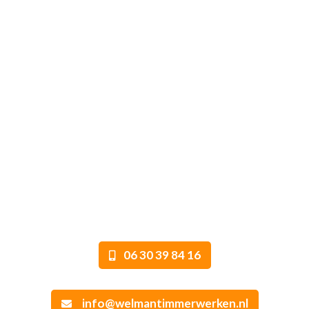
Uw droom werkelijkheid
maken?
Timmer- en bouwbedrijf Welman
helpt u graag! Neem contact met
ons op voor vrijblijvend advies.
06 30 39 84 16
info@welmantimmerwerken.nl